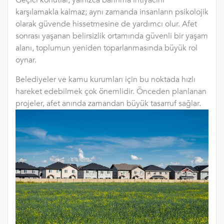
Geçici konutlar, yalnızca barınma ihtiyacını
karşılamakla kalmaz; aynı zamanda insanların psikolojik
olarak güvende hissetmesine de yardımcı olur. Afet
sonrası yaşanan belirsizlik ortamında güvenli bir yaşam
alanı, toplumun yeniden toparlanmasında büyük rol
oynar.
Belediyeler ve kamu kurumları için bu noktada hızlı
hareket edebilmek çok önemlidir. Önceden planlanan
projeler, afet anında zamandan büyük tasarruf sağlar.