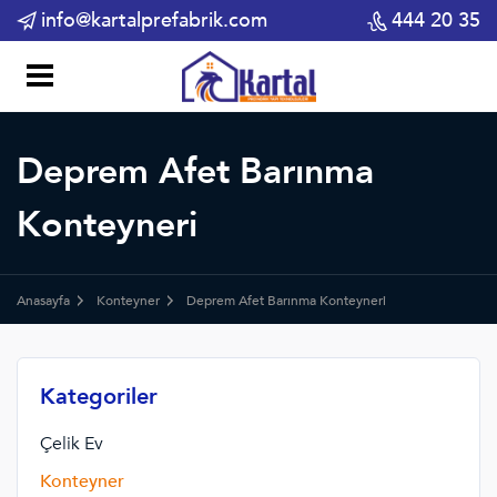
info@kartalprefabrik.com
444 20 35
Deprem Afet Barınma
Konteyneri
Anasayfa
Konteyner
Deprem Afet Barınma Konteyneri
Kategoriler
Çelik Ev
Konteyner