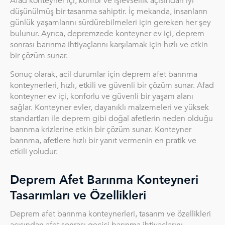
Afad konteyner içi, konfor ve işlevsellik açısından iyi
düşünülmüş bir tasarıma sahiptir. İç mekanda, insanların
günlük yaşamlarını sürdürebilmeleri için gereken her şey
bulunur. Ayrıca, depremzede konteyner ev içi, deprem
sonrası barınma ihtiyaçlarını karşılamak için hızlı ve etkin
bir çözüm sunar.
Sonuç olarak, acil durumlar için deprem afet barınma
konteynerleri, hızlı, etkili ve güvenli bir çözüm sunar. Afad
konteyner ev içi, konforlu ve güvenli bir yaşam alanı
sağlar. Konteyner evler, dayanıklı malzemeleri ve yüksek
standartları ile deprem gibi doğal afetlerin neden olduğu
barınma krizlerine etkin bir çözüm sunar. Konteyner
barınma, afetlere hızlı bir yanıt vermenin en pratik ve
etkili yoludur.
Deprem Afet Barınma Konteyneri
Tasarımları ve Özellikleri
Deprem afet barınma konteynerleri, tasarım ve özellikleri
açısından afet sonrası geçici barınma ihtiyaçlarını