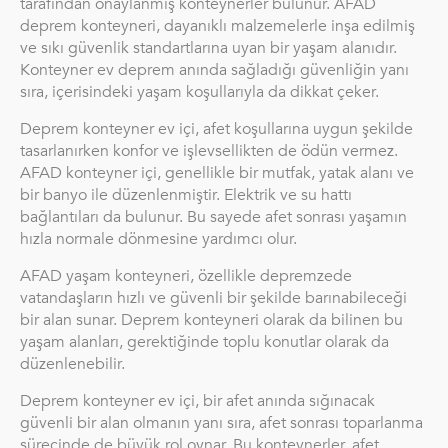
tarafından onaylanmış konteynerler bulunur. AFAD
deprem konteyneri, dayanıklı malzemelerle inşa edilmiş
ve sıkı güvenlik standartlarına uyan bir yaşam alanıdır.
Konteyner ev deprem anında sağladığı güvenliğin yanı
sıra, içerisindeki yaşam koşullarıyla da dikkat çeker.
Deprem konteyner ev içi, afet koşullarına uygun şekilde
tasarlanırken konfor ve işlevsellikten de ödün vermez.
AFAD konteyner içi, genellikle bir mutfak, yatak alanı ve
bir banyo ile düzenlenmiştir. Elektrik ve su hattı
bağlantıları da bulunur. Bu sayede afet sonrası yaşamın
hızla normale dönmesine yardımcı olur.
AFAD yaşam konteyneri, özellikle depremzede
vatandaşların hızlı ve güvenli bir şekilde barınabileceği
bir alan sunar. Deprem konteyneri olarak da bilinen bu
yaşam alanları, gerektiğinde toplu konutlar olarak da
düzenlenebilir.
Deprem konteyner ev içi, bir afet anında sığınacak
güvenli bir alan olmanın yanı sıra, afet sonrası toparlanma
sürecinde de büyük rol oynar. Bu konteynerler, afet