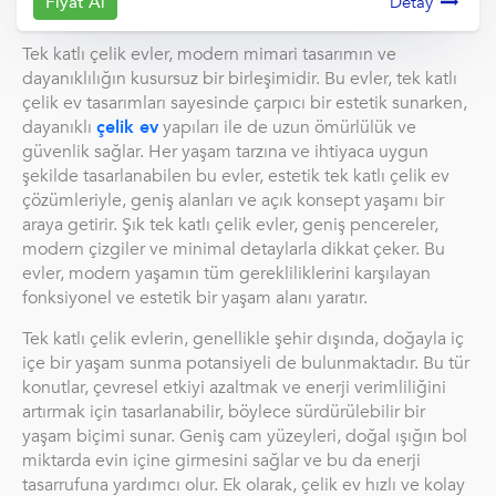
Fiyat Al
Detay
Tek katlı çelik evler, modern mimari tasarımın ve
dayanıklılığın kusursuz bir birleşimidir. Bu evler, tek katlı
çelik ev tasarımları sayesinde çarpıcı bir estetik sunarken,
dayanıklı
çelik ev
yapıları ile de uzun ömürlülük ve
güvenlik sağlar. Her yaşam tarzına ve ihtiyaca uygun
şekilde tasarlanabilen bu evler, estetik tek katlı çelik ev
çözümleriyle, geniş alanları ve açık konsept yaşamı bir
araya getirir. Şık tek katlı çelik evler, geniş pencereler,
modern çizgiler ve minimal detaylarla dikkat çeker. Bu
evler, modern yaşamın tüm gerekliliklerini karşılayan
fonksiyonel ve estetik bir yaşam alanı yaratır.
Tek katlı çelik evlerin, genellikle şehir dışında, doğayla iç
içe bir yaşam sunma potansiyeli de bulunmaktadır. Bu tür
konutlar, çevresel etkiyi azaltmak ve enerji verimliliğini
artırmak için tasarlanabilir, böylece sürdürülebilir bir
yaşam biçimi sunar. Geniş cam yüzeyleri, doğal ışığın bol
miktarda evin içine girmesini sağlar ve bu da enerji
tasarrufuna yardımcı olur. Ek olarak, çelik ev hızlı ve kolay