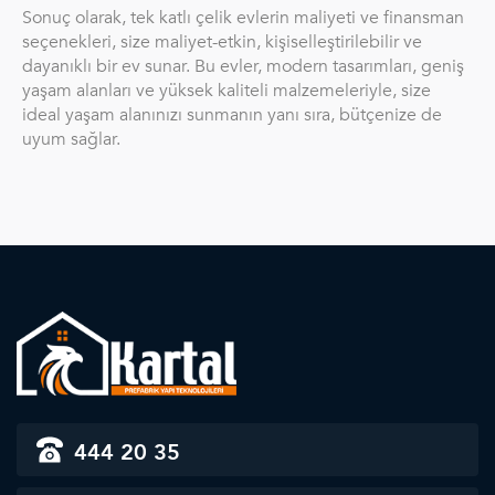
Sonuç olarak, tek katlı çelik evlerin maliyeti ve finansman
seçenekleri, size maliyet-etkin, kişiselleştirilebilir ve
dayanıklı bir ev sunar. Bu evler, modern tasarımları, geniş
yaşam alanları ve yüksek kaliteli malzemeleriyle, size
ideal yaşam alanınızı sunmanın yanı sıra, bütçenize de
uyum sağlar.
444 20 35