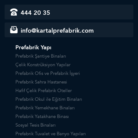
444 20 35
info@kartalprefabrik.com
Prefabrik Yapı
Prefabrik Şantiye Binaları
Çelik Konstrüksiyon Yapılar
Prefabrik Ofis ve Prefabrik İşyeri
Prefabrik Sahra Hastanesi
Hafif Çelik Prefabrik Oteller
Prefabrik Okul ile Eğitim Binaları
Prefabrik Yemekhane Binaları
Prefabrik Yatakhane Binası
Sosyal Tesis Binaları
Prefabrik Tuvalet ve Banyo Yapıları