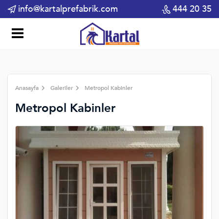
info@kartalprefabrik.com
444 20 35
Anasayfa
Galeriler
Metropol Kabinler
Metropol Kabinler