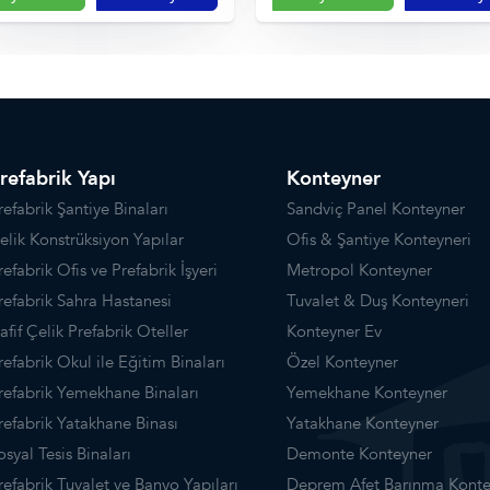
refabrik Yapı
Konteyner
refabrik Şantiye Binaları
Sandviç Panel Konteyner
elik Konstrüksiyon Yapılar
Ofis & Şantiye Konteyneri
refabrik Ofis ve Prefabrik İşyeri
Metropol Konteyner
refabrik Sahra Hastanesi
Tuvalet & Duş Konteyneri
afif Çelik Prefabrik Oteller
Konteyner Ev
refabrik Okul ile Eğitim Binaları
Özel Konteyner
refabrik Yemekhane Binaları
Yemekhane Konteyner
refabrik Yatakhane Binası
Yatakhane Konteyner
osyal Tesis Binaları
Demonte Konteyner
refabrik Tuvalet ve Banyo Yapıları
Deprem Afet Barınma Konte