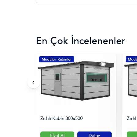
En Çok İncelenenler
Modüler Kabinler
Modü
Zırhlı Kabin 300x500
Zırh
Detay
Fiyat Al
Detay