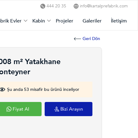
444 20 35
info@kartalprefabrik.com
brik Evler
Kabin
Projeler
Galeriler
İletişim
Geri Dön
008 m² Yatakhane
onteyner
Şu anda 53 misafir bu ürünü inceliyor
Fiyat Al
Bizi Arayın