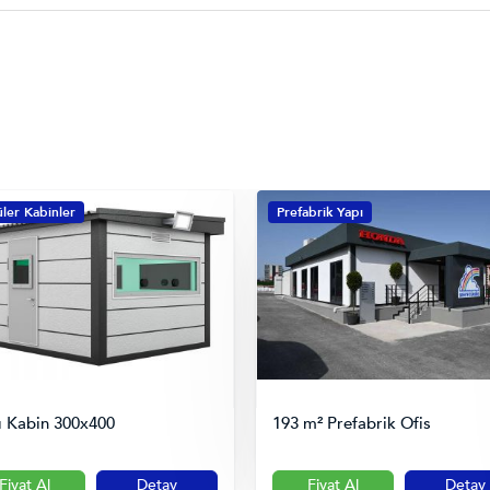
ler Kabinler
Prefabrik Yapı
lı Kabin 300x400
193 m² Prefabrik Ofis
Fiyat Al
Detay
Fiyat Al
Detay