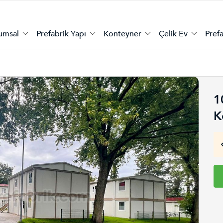
umsal
Prefabrik Yapı
Konteyner
Çelik Ev
Prefa
1
K