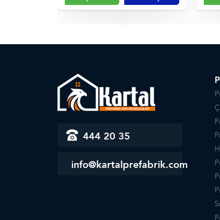
P
P
Ç
P
444 20 35
P
H
P
info@kartalprefabrik.com
P
P
S
P