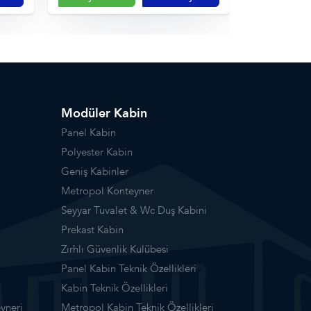
Modüler Kabin
Panel Kabin
Polyester Kabin
Geniş Kabinler
Metropol Konteyner
Seyyar Tuvalet & Wc Duş Kabini
Prekast Kabin
Zırhlı Güvenlik Kulübesi
Panel Kabin Teknik Özellikleri
Kabin Teknik Özellikleri
yneri
Metropol Kabin Teknik Özellikleri