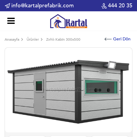
info@kartalprefabrik.com
444 20 35
Geri Dön
Anasayfa
Ürünler
Zırhlı Kabin 300x500