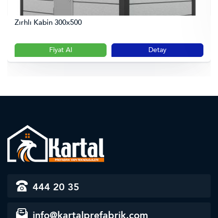
Zırhlı Kabin 300x500
Fiyat Al
Detay
444 20 35
info@kartalprefabrik.com