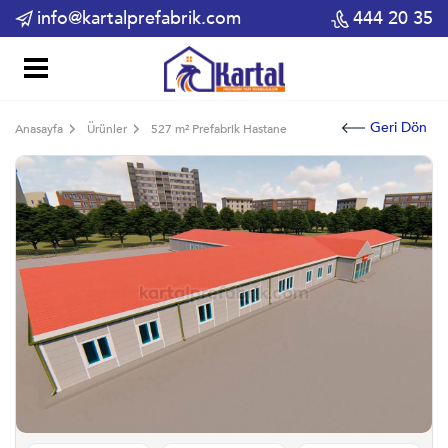
info@kartalprefabrik.com
444 20 35
Geri Dön
Anasayfa
Ürünler
527 m² Prefabrik Hastane