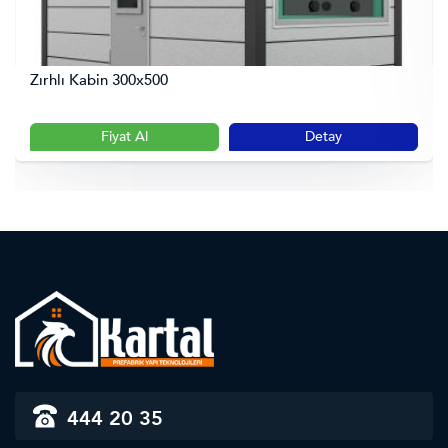
Zırhlı Kabin 300x500
Fiyat Al
Detay
444 20 35