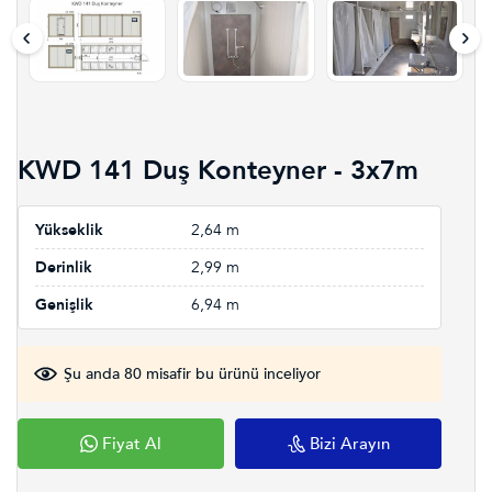
KWD 141 Duş Konteyner - 3x7m
Yükseklik
2,64 m
Derinlik
2,99 m
Genişlik
6,94 m
Şu anda 80 misafir bu ürünü inceliyor
Fiyat Al
Bizi Arayın