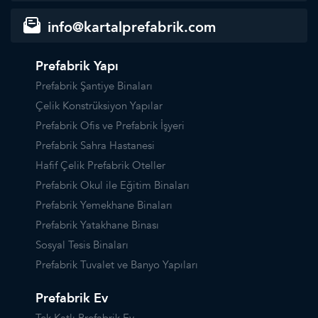
info@kartalprefabrik.com
Prefabrik Yapı
Prefabrik Şantiye Binaları
Çelik Konstrüksiyon Yapılar
Prefabrik Ofis ve Prefabrik İşyeri
Prefabrik Sahra Hastanesi
Hafif Çelik Prefabrik Oteller
Prefabrik Okul ile Eğitim Binaları
Prefabrik Yemekhane Binaları
Prefabrik Yatakhane Binası
Sosyal Tesis Binaları
Prefabrik Tuvalet ve Banyo Yapıları
Prefabrik Ev