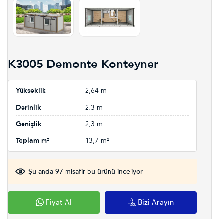
K3005 Demonte Konteyner
Yükseklik
2,64 m
Derinlik
2,3 m
Genişlik
2,3 m
Toplam m²
13,7 m²
Şu anda 97 misafir bu ürünü inceliyor
Fiyat Al
Bizi Arayın