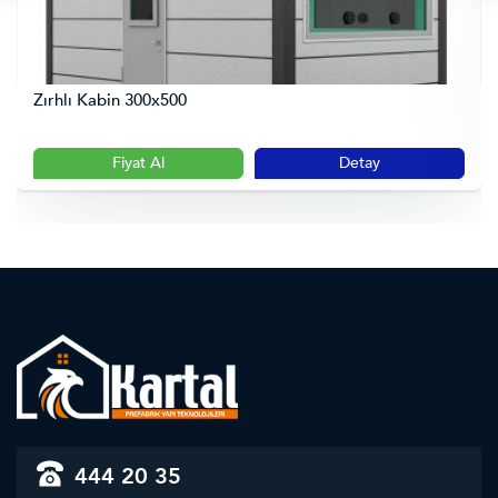
Zırhlı Kabin 300x500
Fiyat Al
Detay
444 20 35