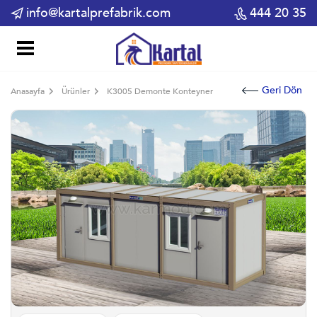
info@kartalprefabrik.com
444 20 35
Geri Dön
Anasayfa
Ürünler
K3005 Demonte Konteyner