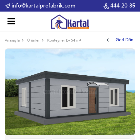
info@kartalprefabrik.com
444 20 35
Geri Dön
Anasayfa
Ürünler
Konteyner Ev 54 m²