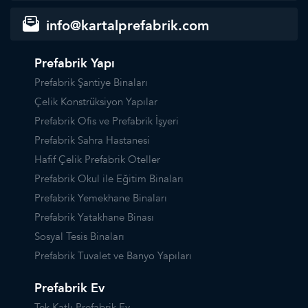
info@kartalprefabrik.com
Prefabrik Yapı
Prefabrik Şantiye Binaları
Çelik Konstrüksiyon Yapılar
Prefabrik Ofis ve Prefabrik İşyeri
Prefabrik Sahra Hastanesi
Hafif Çelik Prefabrik Oteller
Prefabrik Okul ile Eğitim Binaları
Prefabrik Yemekhane Binaları
Prefabrik Yatakhane Binası
Sosyal Tesis Binaları
Prefabrik Tuvalet ve Banyo Yapıları
Prefabrik Ev
Tek Katlı Prefabrik Ev