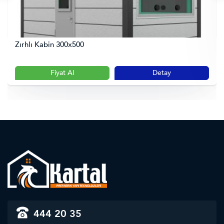
Zırhlı Kabin 300x500
Fiyat Al
Detay
444 20 35