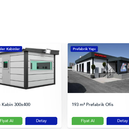
ler Kabinler
Prefabrik Yapı
lı Kabin 300x400
193 m² Prefabrik Ofis
Fiyat Al
Detay
Fiyat Al
Detay