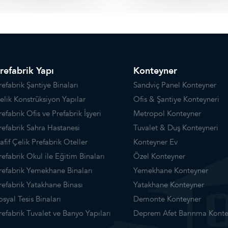
refabrik Yapı
Konteyner
refabrik Şantiye Binaları
Sandviç Panel Konteyner
elik Konstrüksiyon Yapılar
Ofis & Şantiye Konteyneri
refabrik Ofis ve Prefabrik İşyeri
Metropol Konteyner
refabrik Sahra Hastanesi
Tuvalet & Duş Konteyneri
afif Çelik Prefabrik Oteller
Konteyner Ev
refabrik Okul ile Eğitim Binaları
Özel Konteyner
refabrik Yemekhane Binaları
Yemekhane Konteyner
refabrik Yatakhane Binası
Yatakhane Konteyner
osyal Tesis Binaları
Demonte Konteyner
refabrik Tuvalet ve Banyo Yapıları
Deprem Afet Barınma Konte