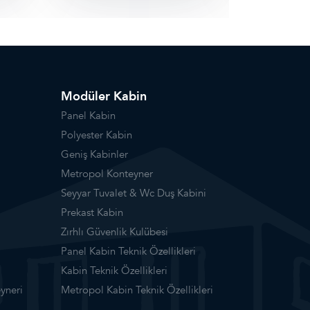
Modüler Kabin
Panel Kabin
Polyester Kabin
Geniş Kabinler
Metropol Konteyner
Seyyar Tuvalet & Wc Duş Kabini
Prekast Kabin
Zırhlı Güvenlik Kulübesi
Panel Kabin Teknik Özellikleri
Kabin Teknik Özellikleri
yneri
Metropol Kabin Teknik Özellikleri