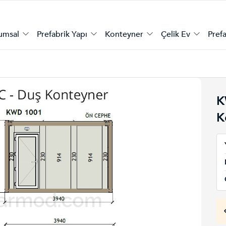
umsal
Prefabrik Yapı
Konteyner
Çelik Ev
Prefa
K
K