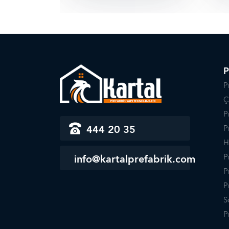
P
P
Ç
P
444 20 35
P
H
P
info@kartalprefabrik.com
P
P
S
P