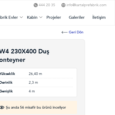
444 20 35
info@kartalprefabrik.com
brik Evler
Kabin
Projeler
Galeriler
İletişim
Geri Dön
W4 230X400 Duş
onteyner
Yükseklik
26,40 m
Derinlik
2,3 m
Genişlik
4 m
Şu anda 56 misafir bu ürünü inceliyor