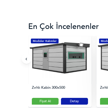
En Çok İncelenenler
Modüler Kabinler
Modü
Zırhlı Kabin 300x500
Zırh
Detay
Fiyat Al
Detay