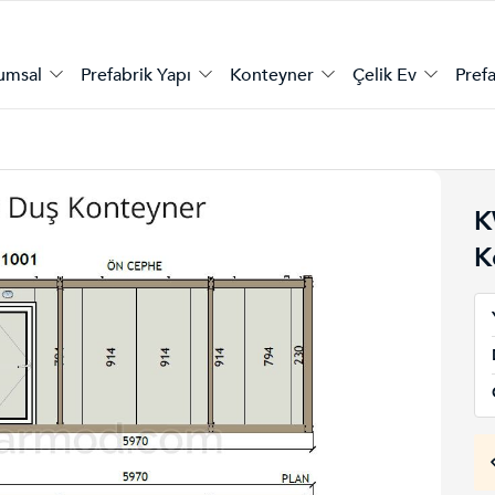
umsal
Prefabrik Yapı
Konteyner
Çelik Ev
Prefa
K
K