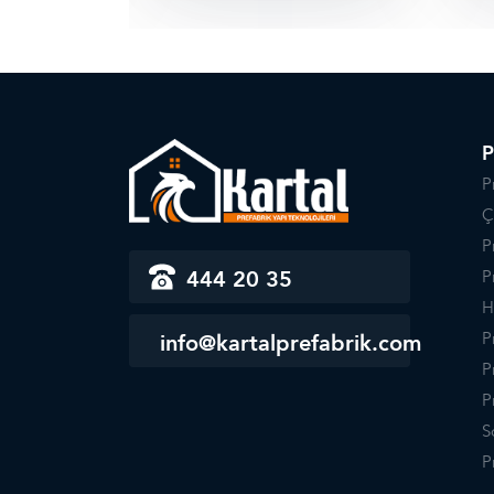
P
P
Ç
P
444 20 35
P
H
P
info@kartalprefabrik.com
P
P
S
P