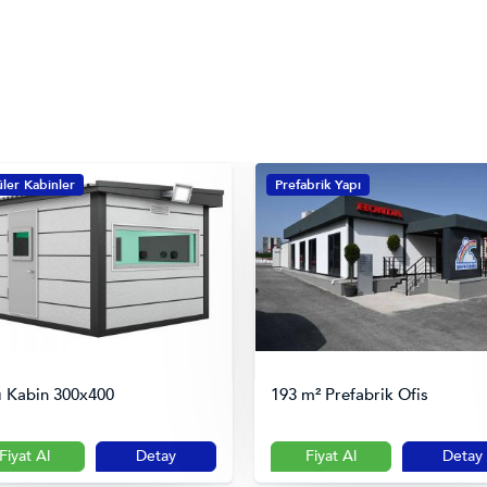
ler Kabinler
Prefabrik Yapı
lı Kabin 300x400
193 m² Prefabrik Ofis
Fiyat Al
Detay
Fiyat Al
Detay