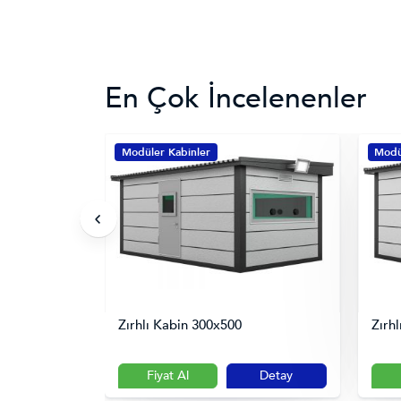
En Çok İncelenenler
Modüler Kabinler
Modü
Zırhlı Kabin 300x500
Zırh
Detay
Fiyat Al
Detay