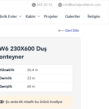
444 20 35
info@kartalprefabrik.com
brik Evler
Kabin
Projeler
Galeriler
İletişim
Geri Dön
W6 230X600 Duş
onteyner
Yükseklik
26.4 m
Derinlik
23 m
Genişlik
60 m
Şu anda 66 misafir bu ürünü inceliyor