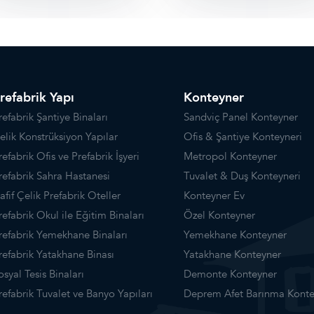
refabrik Yapı
Konteyner
refabrik Şantiye Binaları
Sandviç Panel Konteyner
elik Konstrüksiyon Yapılar
Ofis & Şantiye Konteyneri
refabrik Ofis ve Prefabrik İşyeri
Metropol Konteyner
refabrik Sahra Hastanesi
Tuvalet & Duş Konteyneri
afif Çelik Prefabrik Oteller
Konteyner Ev
refabrik Okul ile Eğitim Binaları
Özel Konteyner
refabrik Yemekhane Binaları
Yemekhane Konteyner
refabrik Yatakhane Binası
Yatakhane Konteyner
osyal Tesis Binaları
Demonte Konteyner
refabrik Tuvalet ve Banyo Yapıları
Deprem Afet Barınma Konte