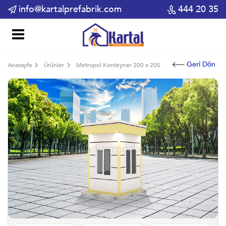
info@kartalprefabrik.com
444 20 35
Geri Dön
Anasayfa
Ürünler
Metropol Konteyner 200 x 200