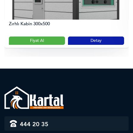
Zırhlı Kabin 300x500
Fiyat Al
Detay
444 20 35