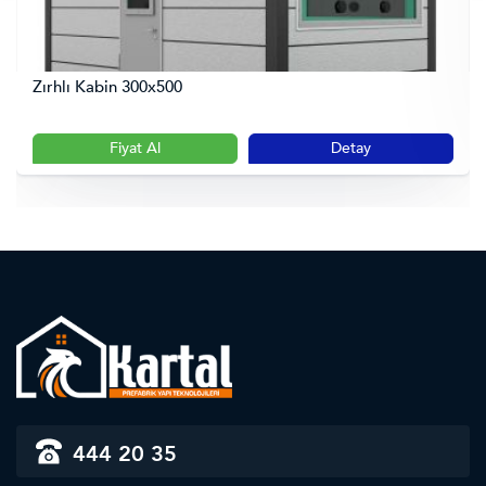
Zırhlı Kabin 300x500
Fiyat Al
Detay
444 20 35