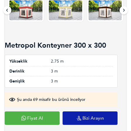
Metropol Konteyner 300 x 300
Yükseklik
2.75 m
Derinlik
3 m
Genişlik
3 m
Şu anda 69 misafir bu ürünü inceliyor
Fiyat Al
Bizi Arayın