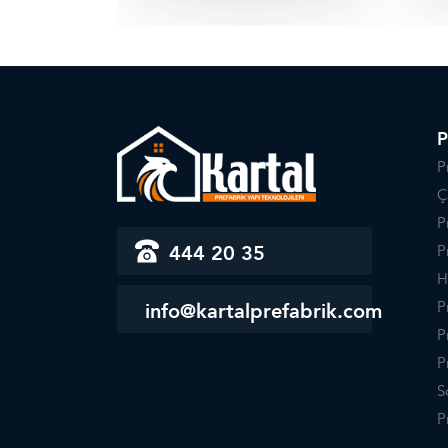
P
P
Ç
P
444 20 35
P
H
P
info@kartalprefabrik.com
P
P
S
P