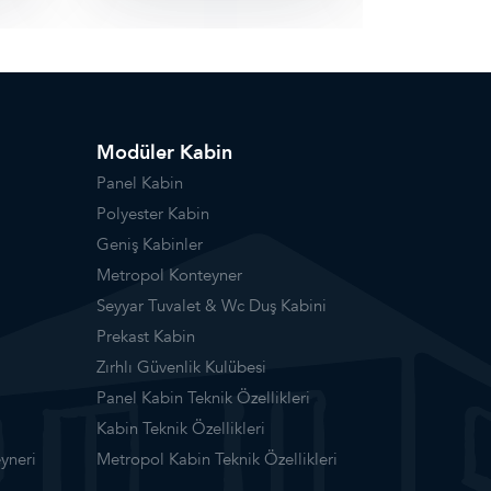
Modüler Kabin
Panel Kabin
Polyester Kabin
Geniş Kabinler
Metropol Konteyner
Seyyar Tuvalet & Wc Duş Kabini
Prekast Kabin
Zırhlı Güvenlik Kulübesi
Panel Kabin Teknik Özellikleri
Kabin Teknik Özellikleri
yneri
Metropol Kabin Teknik Özellikleri