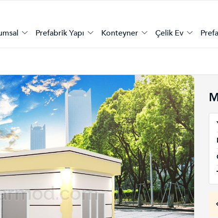
umsal
Prefabrik Yapı
Konteyner
Çelik Ev
Prefa
M