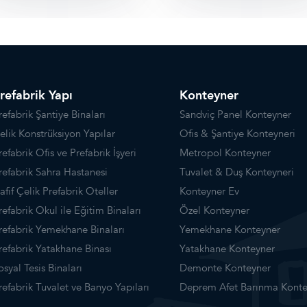
refabrik Yapı
Konteyner
refabrik Şantiye Binaları
Sandviç Panel Konteyner
elik Konstrüksiyon Yapılar
Ofis & Şantiye Konteyneri
refabrik Ofis ve Prefabrik İşyeri
Metropol Konteyner
refabrik Sahra Hastanesi
Tuvalet & Duş Konteyneri
afif Çelik Prefabrik Oteller
Konteyner Ev
refabrik Okul ile Eğitim Binaları
Özel Konteyner
refabrik Yemekhane Binaları
Yemekhane Konteyner
refabrik Yatakhane Binası
Yatakhane Konteyner
osyal Tesis Binaları
Demonte Konteyner
refabrik Tuvalet ve Banyo Yapıları
Deprem Afet Barınma Konte