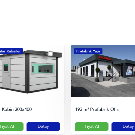
ler Kabinler
Prefabrik Yapı
lı Kabin 300x400
193 m² Prefabrik Ofis
Fiyat Al
Detay
Fiyat Al
Detay