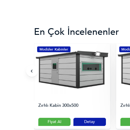
En Çok İncelenenler
Modüler Kabinler
Modü
Zırhlı Kabin 300x500
Zırh
Detay
Fiyat Al
Detay