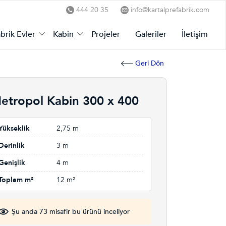
444 20 35
info@kartalprefabrik.com
brik Evler
Kabin
Projeler
Galeriler
İletişim
Geri Dön
etropol Kabin 300 x 400
Yükseklik
2,75 m
Derinlik
3 m
Genişlik
4 m
Toplam m²
12 m²
Şu anda 73 misafir bu ürünü inceliyor