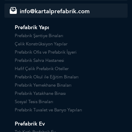
info@kartalprefabrik.com
Prefabrik Yapı
Prefabrik Şantiye Binaları
Çelik Konstrüksiyon Yapılar
Prefabrik Ofis ve Prefabrik İşyeri
Prefabrik Sahra Hastanesi
Hafif Çelik Prefabrik Oteller
Prefabrik Okul ile Eğitim Binaları
Prefabrik Yemekhane Binaları
Prefabrik Yatakhane Binası
Sosyal Tesis Binaları
Prefabrik Tuvalet ve Banyo Yapıları
Prefabrik Ev