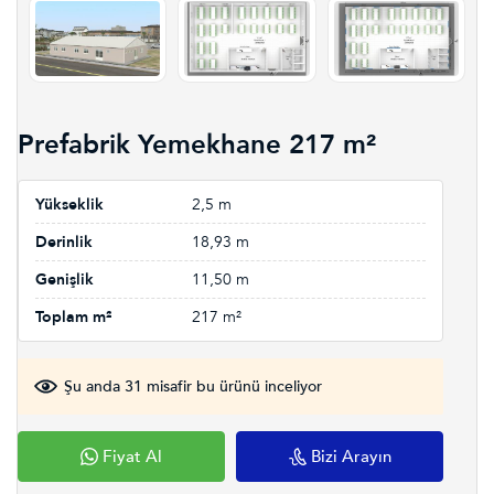
Prefabrik Yemekhane 217 m²
Yükseklik
2,5 m
Derinlik
18,93 m
Genişlik
11,50 m
Toplam m²
217 m²
Şu anda 31 misafir bu ürünü inceliyor
Fiyat Al
Bizi Arayın