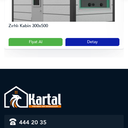
Zırhlı Kabin 300x500
Fiyat Al
Detay
444 20 35