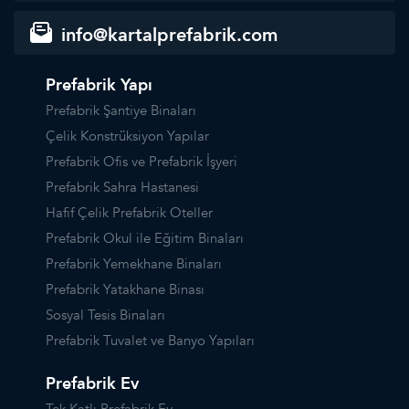
info@kartalprefabrik.com
Prefabrik Yapı
Prefabrik Şantiye Binaları
Çelik Konstrüksiyon Yapılar
Prefabrik Ofis ve Prefabrik İşyeri
Prefabrik Sahra Hastanesi
Hafif Çelik Prefabrik Oteller
Prefabrik Okul ile Eğitim Binaları
Prefabrik Yemekhane Binaları
Prefabrik Yatakhane Binası
Sosyal Tesis Binaları
Prefabrik Tuvalet ve Banyo Yapıları
Prefabrik Ev