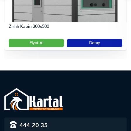
Zırhlı Kabin 300x500
Fiyat Al
Detay
444 20 35