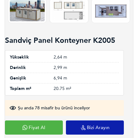
Sandviç Panel Konteyner K2005
Yükseklik
2,64 m
Derinlik
2,99 m
Genişlik
6,94 m
Toplam m²
20.75 m²
Şu anda 78 misafir bu ürünü inceliyor
Fiyat Al
Bizi Arayın