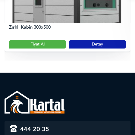
Zırhlı Kabin 300x500
Fiyat Al
Detay
444 20 35