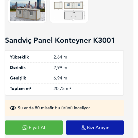
Sandviç Panel Konteyner K3001
Yükseklik
2,64 m
Derinlik
2,99 m
Genişlik
6,94 m
Toplam m²
20,75 m²
Şu anda 80 misafir bu ürünü inceliyor
Fiyat Al
Bizi Arayın