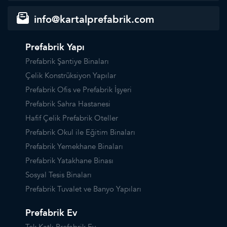
info@kartalprefabrik.com
Prefabrik Yapı
Prefabrik Şantiye Binaları
Çelik Konstrüksiyon Yapılar
Prefabrik Ofis ve Prefabrik İşyeri
Prefabrik Sahra Hastanesi
Hafif Çelik Prefabrik Oteller
Prefabrik Okul ile Eğitim Binaları
Prefabrik Yemekhane Binaları
Prefabrik Yatakhane Binası
Sosyal Tesis Binaları
Prefabrik Tuvalet ve Banyo Yapıları
Prefabrik Ev