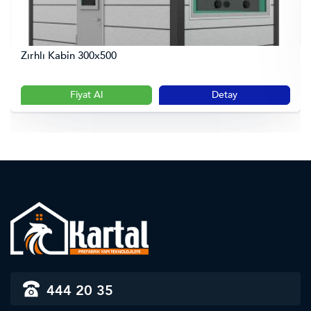
Zırhlı Kabin 300x500
Fiyat Al
Detay
444 20 35